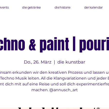
events
die getränke
die historie
der kalendar
chno & paint | pour
Do., 26. März
  |  
die kunstbar
nsam erkunden wir den kreativen Prozess und lassen u
 Techno Musik leiten. All die Klangvariationen und jeder 
t dich mit auf eine Reise und soll dich experimentierfr
machen. @annusch_art