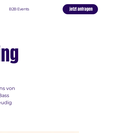
jetzt anfragen
B2B Events
ing
ns von
Bass
eudig