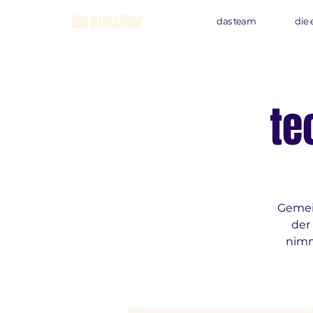
die kunstbar
das team
die 
te
Gemei
der
nimm