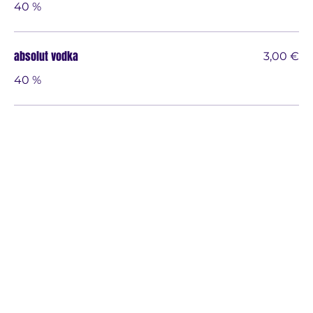
40 %
absolut vodka
3,00 €
40 %
kalter krieg
3,00 €
29 %
ouzo
3,00 €
38 %
mexikaner
3,00 €
28 %