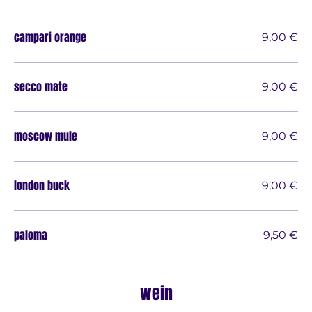
campari orange
9,00 €
secco mate
9,00 €
moscow mule
9,00 €
london buck
9,00 €
paloma
9,50 €
wein