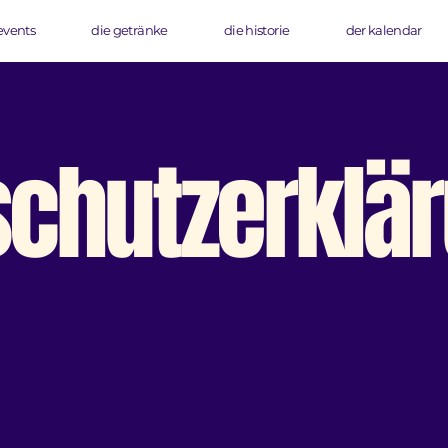
events
die getränke
die historie
der kalendar
schutzerklä