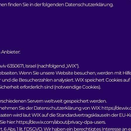
en finden Sie in der folgenden Datenschutzerklärung.
 Anbieter:
Aviv 6350671, Israel (nachfolgend „WIX“).
ebseiten. Wenn Sie unsere Website besuchen, werden mit Hilfe
nd die Besucherzahlen analysiert. WIX speichert Cookies auf I
cherheit erforderlich sind (notwendige Cookies).
verschiedenen Servern weltweit gespeichert werden.
entnehmen Sie der Datenschutzerklärung von WIX:
https://de.wix
taaten wird laut WIX auf die Standardvertragsklauseln der EU-
ie hier:
https://de.wix.com/about/privacy-dpa-users.
6 Abs. 1 lit. f DSGVO. Wir haben ein berechtigtes Interesse an 