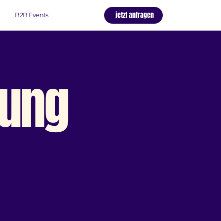
jetzt anfragen
B2B Events
rung