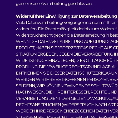
gemeinsame Verarbeitung geschlossen.
Widerruf Ihrer Einwilligung zur Datenverarbeitung
Viele Datenverarbeitungsvorgänge sind nur mit Ihrer au
widerrufen. Die Rechtmäßigkeit der bis zum Widerruf 
Widerspruchsrecht gegen die Datenerhebung in beso
WENN DIE DATENVERARBEITUNG AUF GRUNDLAGE VON
ERFOLGT, HABEN SIE JEDERZEIT DAS RECHT, AUS 
SITUATION ERGEBEN, GEGEN DIE VERARBEITUNG
WIDERSPRUCH EINZULEGEN; DIES GILT AUCH FÜR 
PROFILING. DIE JEWEILIGE RECHTSGRUNDLAGE, A
ENTNEHMEN SIE DIESER DATENSCHUTZERKLÄRUNG
WERDEN WIR IHRE BETROFFENEN PERSONENBEZO
SEI DENN, WIR KÖNNEN ZWINGENDE SCHUTZWÜR
NACHWEISEN, DIE IHRE INTERESSEN, RECHTE UND
VERARBEITUNG DIENT DER GELTENDMACHUNG, A
RECHTSANSPRÜCHEN (WIDERSPRUCH NACH ART. 21 
WERDEN IHRE PERSONENBEZOGENEN DATEN VERA
SO HABEN SIE DAS RECHT, JEDERZEIT WIDERSPRU