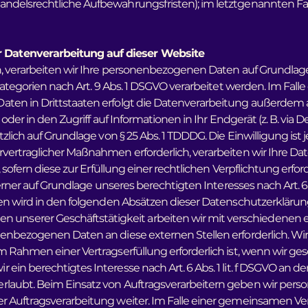
ndelsrechtliche Aufbewahrungsfristen); im letztgenannten Fal
 Datenverarbeitung auf dieser Website
, verarbeiten wir Ihre personenbezogenen Daten auf Grundlage vo
kategorien nach Art. 9 Abs. 1 DSGVO verarbeitet werden. Im Falle
ten in Drittstaaten erfolgt die Datenverarbeitung außerdem au
oder in den Zugriff auf Informationen in Ihr Endgerät (z. B. via 
lich auf Grundlage von § 25 Abs. 1 TDDDG. Die Einwilligung ist j
rvertraglicher Maßnahmen erforderlich, verarbeiten wir Ihre Dat
 sofern diese zur Erfüllung einer rechtlichen Verpflichtung erfo
erner auf Grundlage unseres berechtigten Interesses nach Art. 6 A
gen wird in den folgenden Absätzen dieser Datenschutzerklärung
nserer Geschäftstätigkeit arbeiten wir mit verschiedenen 
onenbezogenen Daten an diese externen Stellen erforderlich.
Rahmen einer Vertragserfüllung erforderlich ist, wenn wir gesetz
ein berechtigtes Interesse nach Art. 6 Abs. 1 lit. f DSGVO an
erlaubt. Beim Einsatz von Auftragsverarbeitern geben wir pe
er Auftragsverarbeitung weiter. Im Falle einer gemeinsamen Ver