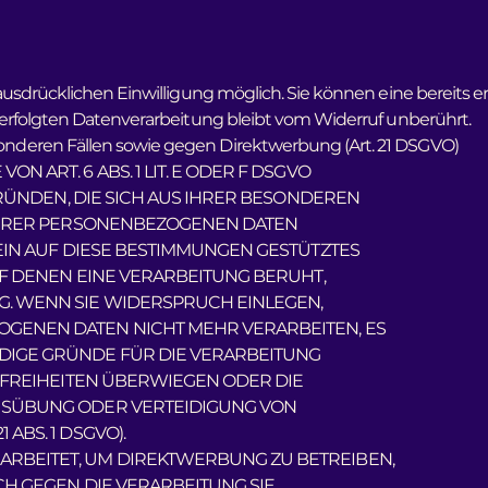
sdrücklichen Einwilligung möglich. Sie können eine bereits ert
erfolgten Datenverarbeitung bleibt vom Widerruf unberührt.
nderen Fällen sowie gegen Direktwerbung (Art. 21 DSGVO)
 ART. 6 ABS. 1 LIT. E ODER F DSGVO
GRÜNDEN, DIE SICH AUS IHRER BESONDEREN
 IHRER PERSONENBEZOGENEN DATEN
EIN AUF DIESE BESTIMMUNGEN GESTÜTZTES
UF DENEN EINE VERARBEITUNG BERUHT,
. WENN SIE WIDERSPRUCH EINLEGEN,
GENEN DATEN NICHT MEHR VERARBEITEN, ES
DIGE GRÜNDE FÜR DIE VERARBEITUNG
 FREIHEITEN ÜBERWIEGEN ODER DIE
USÜBUNG ODER VERTEIDIGUNG VON
ABS. 1 DSGVO).
RBEITET, UM DIREKTWERBUNG ZU BETREIBEN,
CH GEGEN DIE VERARBEITUNG SIE