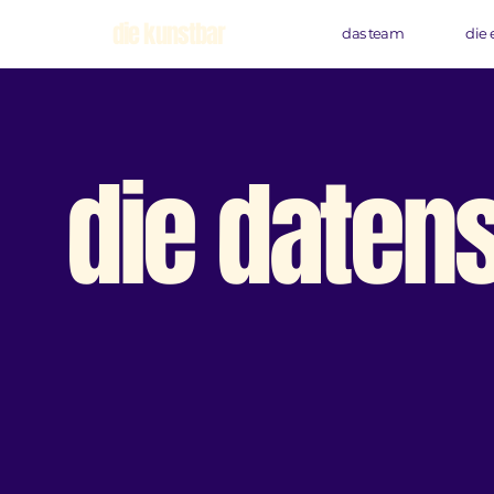
die kunstbar
das team
die 
die daten