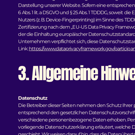
Darstellung unserer Website. Sofern eine entsprechend
6 Abs. 1 lit. a DSGVO und § 25 Abs. 1 TDDDG, soweit di
Nutzers (z. B. Device-Fingerprinting) im Sinne des TDD
Zertifizierung nach dem „EU-US Data Privacy Framew
der die Einhaltung europäischer Datenschutzstandards
Unternehmen verpflichtet sich, diese Datenschutzsta
Link:
https://www.dataprivacyframework.gov/participan
3. Allgemeine Hinwe
Datenschutz
Die Betreiber dieser Seiten nehmen den Schutz Ihrer
entsprechend den gesetzlichen Datenschutzvorschrif
verschiedene personenbezogene Daten erhoben. Perso
vorliegende Datenschutzerklärung erläutert, welche D
geschieht. Wir weisen darauf hin, dass die Datenübert