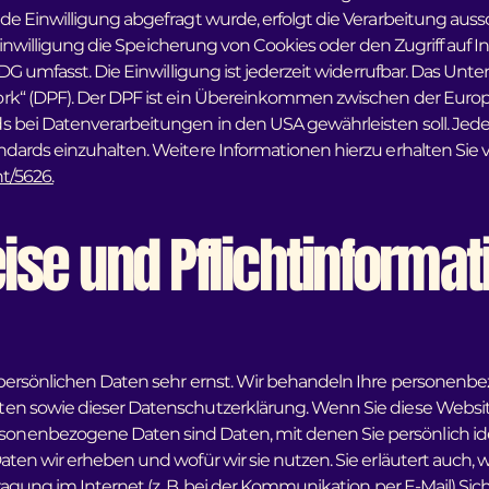
e Einwilligung abgefragt wurde, erfolgt die Verarbeitung aussc
e Einwilligung die Speicherung von Cookies oder den Zugriff auf
DG umfasst. Die Einwilligung ist jederzeit widerrufbar. Das Unt
ork“ (DPF). Der DPF ist ein Übereinkommen zwischen der Euro
 bei Datenverarbeitungen in den USA gewährleisten soll. Jede
ndards einzuhalten. Weitere Informationen hierzu erhalten Si
t/5626.
ise und Pflichtinforma
 persönlichen Daten sehr ernst. Wir behandeln Ihre personenb
ten sowie dieser Datenschutzerklärung. Wenn Sie diese Webs
nenbezogene Daten sind Daten, mit denen Sie persönlich iden
aten wir erheben und wofür wir sie nutzen. Sie erläutert auch
ragung im Internet (z. B. bei der Kommunikation per E-Mail) Sic