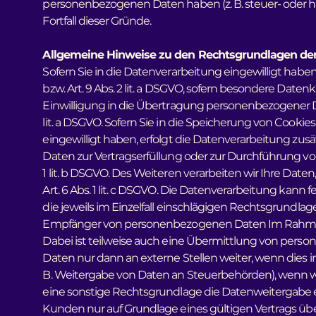
personenbezogenen Daten haben (z. B. steuer- oder ha
Fortfall dieser Gründe.
Allgemeine Hinweise zu den Rechtsgrundlagen der
Sofern Sie in die Datenverarbeitung eingewilligt haben
bzw. Art. 9 Abs. 2 lit. a DSGVO, sofern besondere Daten
Einwilligung in die Übertragung personenbezogener Da
lit. a DSGVO. Sofern Sie in die Speicherung von Cookies 
eingewilligt haben, erfolgt die Datenverarbeitung zusätz
Daten zur Vertragserfüllung oder zur Durchführung vo
1 lit. b DSGVO. Des Weiteren verarbeiten wir Ihre Daten,
Art. 6 Abs. 1 lit. c DSGVO. Die Datenverarbeitung kann f
die jeweils im Einzelfall einschlägigen Rechtsgrundla
Empfänger von personenbezogenen Daten Im Rahmen u
Dabei ist teilweise auch eine Übermittlung von pers
Daten nur dann an externe Stellen weiter, wenn dies im 
B. Weitergabe von Daten an Steuerbehörden), wenn wir 
eine sonstige Rechtsgrundlage die Datenweitergabe 
Kunden nur auf Grundlage eines gültigen Vertrags üb