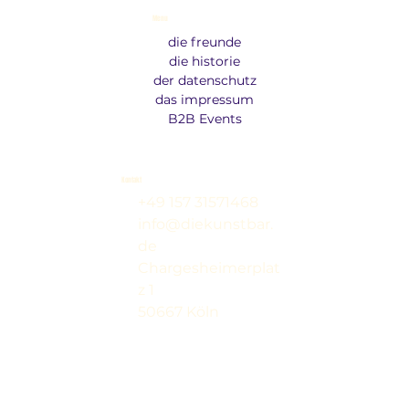
Menu
die freunde
die historie
der datenschutz
das impressum
B2B Events
Kontakt
+49 157 31571468
info@diekunstbar.
de
Chargesheimerplat
z 1
50667 Köln