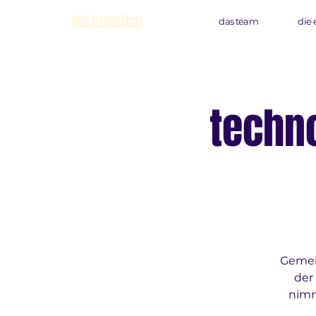
die kunstbar
das team
die 
techno
Gemei
der
nimm