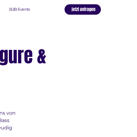
jetzt anfragen
B2B Events
igure &
ns von
Bass
eudig