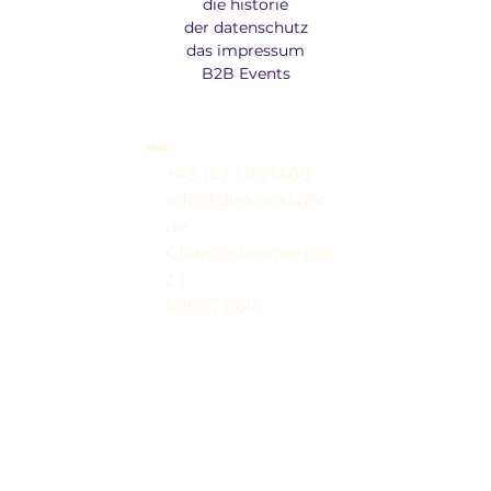
die historie
der datenschutz
das impressum
B2B Events
Kontakt
+49 157 31571468
info@diekunstbar.
de
Chargesheimerplat
z 1
50667 Köln