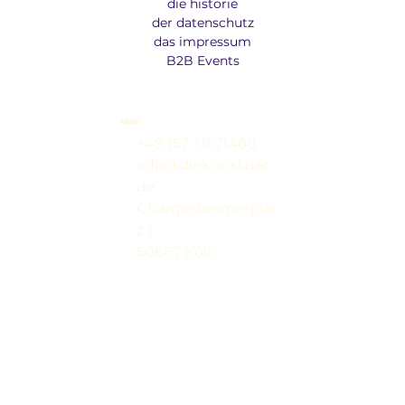
die historie
der datenschutz
das impressum
B2B Events
Kontakt
+49 157 31571468
info@diekunstbar.
de
Chargesheimerplat
z 1
50667 Köln