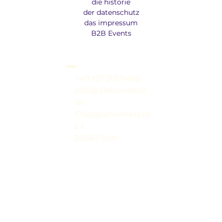
die historie
der datenschutz
das impressum
B2B Events
Kontakt
+49 157 31571468
info@diekunstbar.
de
Chargesheimerplat
z 1
50667 Köln