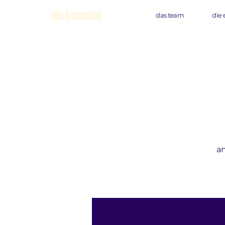
die kunstbar
das team
die 
an