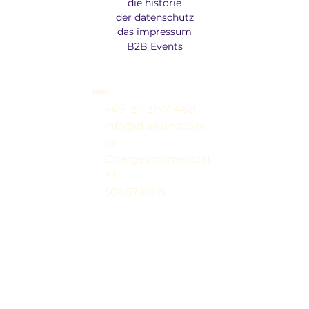
die historie
der datenschutz
das impressum
B2B Events
Kontakt
+49 157 31571468
info@diekunstbar.
de
Chargesheimerplat
z 1
50667 Köln