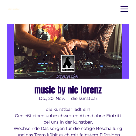
die kunstbar
music by nic lorenz
Do., 20. Nov.
  |  
die kunstbar
die kunstbar lädt ein!
Genießt einen unbeschwerten Abend ohne Eintritt
bei uns in der kunstbar.
Wechselnde DJs sorgen für die nötige Beschallung
und das Team kühlt euch mit feinstem Flüssigen