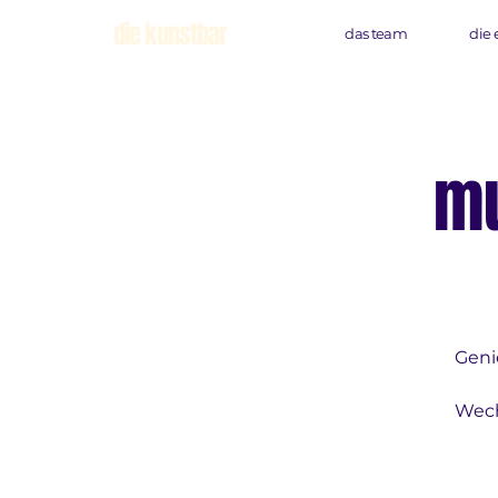
die kunstbar
das team
die 
mu
Geni
Wech