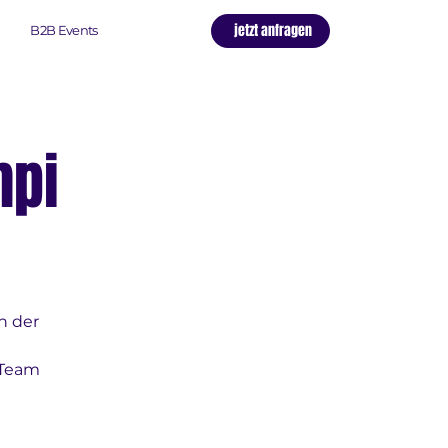
jetzt anfragen
B2B Events
mpi
n der
 Team