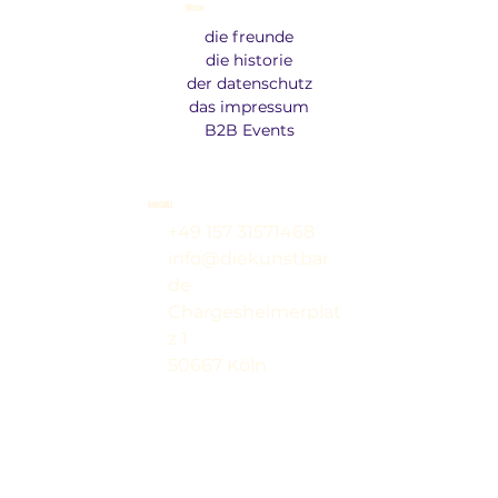
Menu
die freunde
die historie
der datenschutz
das impressum
B2B Events
Kontakt
+49 157 31571468
info@diekunstbar.
de
Chargesheimerplat
z 1
50667 Köln