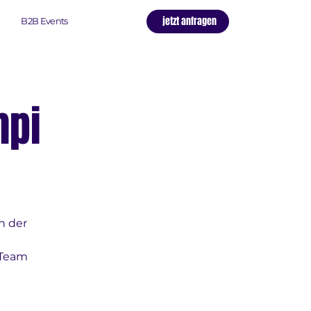
jetzt anfragen
B2B Events
mpi
n der
 Team