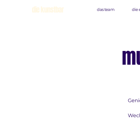
die kunstbar
das team
die 
mu
Geni
Wech