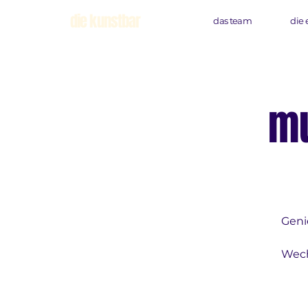
die kunstbar
das team
die 
mu
Geni
Wech