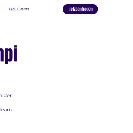
jetzt anfragen
B2B Events
mpi
n der
 Team