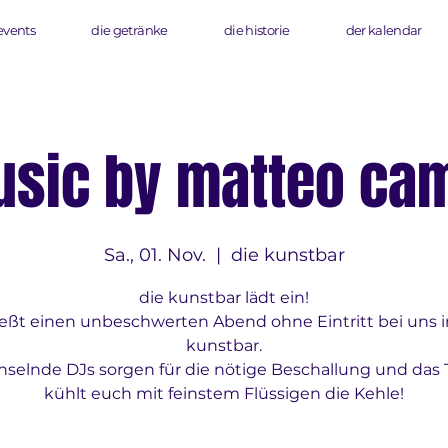
events
die getränke
die historie
der kalendar
sic by matteo ca
Sa., 01. Nov.
  |  
die kunstbar
die kunstbar lädt ein!
eßt einen unbeschwerten Abend ohne Eintritt bei uns i
kunstbar.
selnde DJs sorgen für die nötige Beschallung und das
kühlt euch mit feinstem Flüssigen die Kehle!