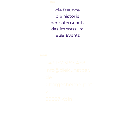
Menu
die freunde
die historie
der datenschutz
das impressum
B2B Events
Kontakt
+49 157 31571468
info@diekunstbar.
de
Chargesheimerplat
z 1
50667 Köln