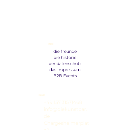
Menu
die freunde
die historie
der datenschutz
das impressum
B2B Events
Kontakt
+49 157 31571468
info@diekunstbar.
de
Chargesheimerplat