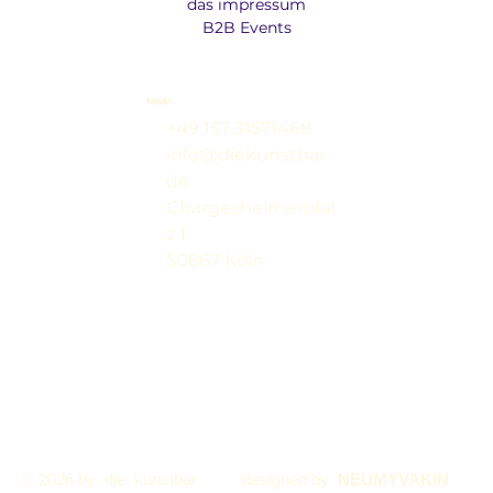
das impressum
B2B Events
Kontakt
+49 157 31571468
info@diekunstbar.
de
Chargesheimerplat
z 1
50667 Köln
© 2026 by die kunstbar
designed by
NEUMYVAKIN