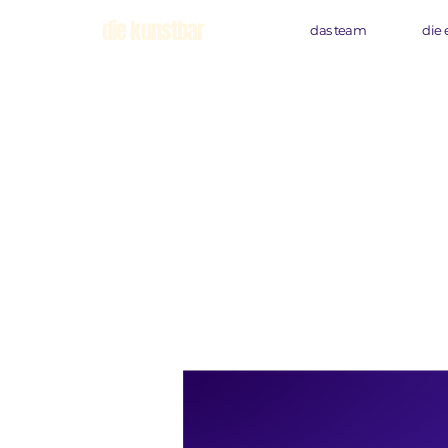
die kunstbar
das team
die 