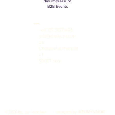
das impressum
B2B Events
Kontakt
+49 157 31571468
info@diekunstbar.
de
Chargesheimerplat
z 1
50667 Köln
© 2026 by die kunstbar
designed by
NEUMYVAKIN