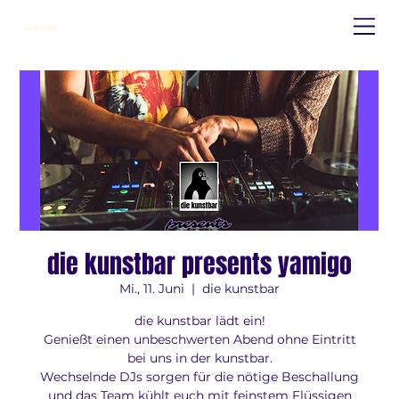
die kunstbar
die kunstbar presents yamigo
Mi., 11. Juni
  |  
die kunstbar
die kunstbar lädt ein!
Genießt einen unbeschwerten Abend ohne Eintritt
bei uns in der kunstbar.
Wechselnde DJs sorgen für die nötige Beschallung
und das Team kühlt euch mit feinstem Flüssigen