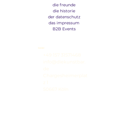
die freunde
die historie
der datenschutz
das impressum
B2B Events
Kontakt
+49 157 31571468
info@diekunstbar.
de
Chargesheimerplat
z 1
50667 Köln