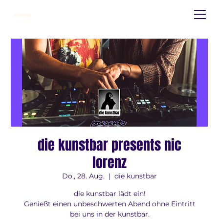
die kunstbar
die kunstbar presents nic
lorenz
Do., 28. Aug.
  |  
die kunstbar
die kunstbar lädt ein!
Genießt einen unbeschwerten Abend ohne Eintritt
bei uns in der kunstbar.