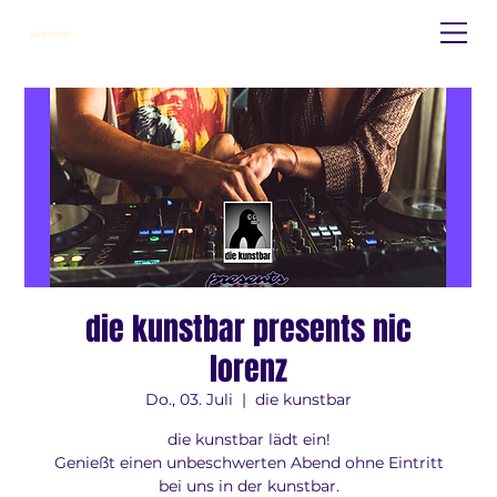
die kunstbar
die kunstbar presents nic
lorenz
Do., 03. Juli
  |  
die kunstbar
die kunstbar lädt ein!
Genießt einen unbeschwerten Abend ohne Eintritt
bei uns in der kunstbar.