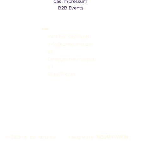
das impressum
B2B Events
Kontakt
+49 157 31571468
info@diekunstbar.
de
Chargesheimerplat
z 1
50667 Köln
© 2026 by die kunstbar
designed by
NEUMYVAKIN