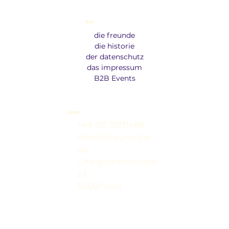
Menu
die freunde
die historie
der datenschutz
das impressum
B2B Events
Kontakt
+49 157 31571468
info@diekunstbar.
de
Chargesheimerplat
z 1
50667 Köln