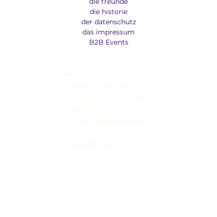
die freunde
die historie
der datenschutz
das impressum
B2B Events
Kontakt
+49 157 31571468
info@diekunstbar.
de
Chargesheimerplat
z 1
50667 Köln