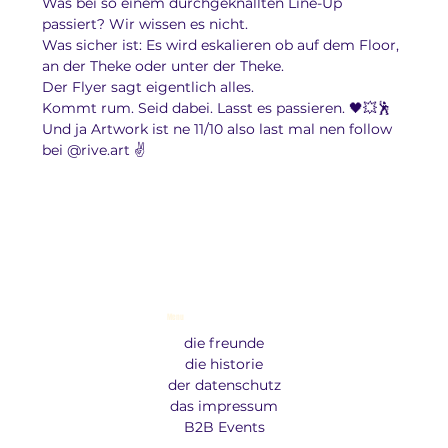
Was bei so einem durchgeknallten Line-Up 
passiert? Wir wissen es nicht. 
Was sicher ist: Es wird eskalieren ob auf dem Floor, 
an der Theke oder unter der Theke.
Der Flyer sagt eigentlich alles.
Kommt rum. Seid dabei. Lasst es passieren. 🖤💥🕺
Und ja Artwork ist ne 11/10 also last mal nen follow 
bei @
rive.art
 ✌️
Menu
die freunde
die historie
der datenschutz
das impressum
B2B Events