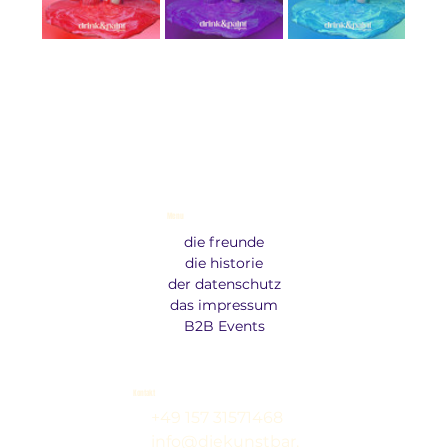
Menu
die freunde
die historie
der datenschutz
das impressum
B2B Events
Kontakt
+49 157 31571468
info@diekunstbar.