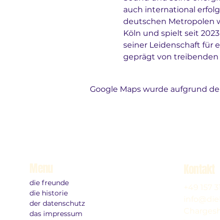
auch international erfol
deutschen Metropolen wi
Köln und spielt seit 202
seiner Leidenschaft für e
geprägt von treibende
Google Maps wurde aufgrund der 
Menu
Kontakt
die freunde
+49 157 
die historie
info@die
der datenschutz
Chargesh
das impressum