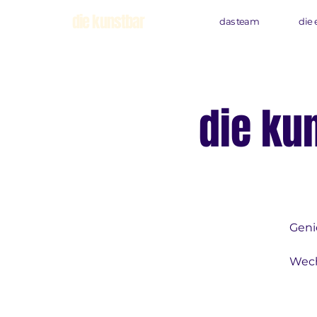
die kunstbar
das team
die 
die ku
Geni
Wech