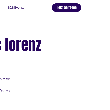
jetzt anfragen
B2B Events
 lorenz
n der
 Team