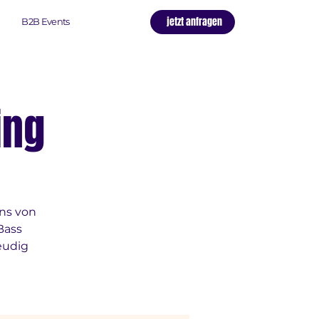
jetzt anfragen
B2B Events
ing
ns von
Bass
eudig