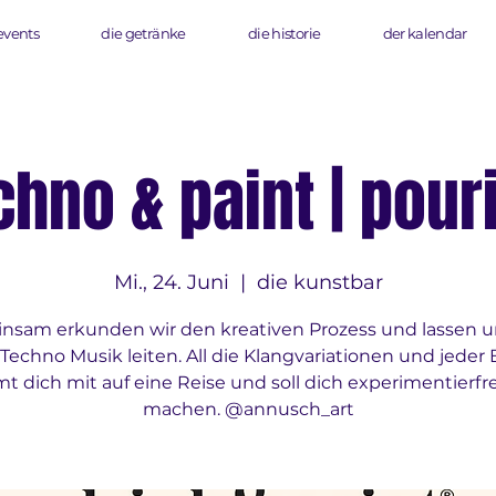
events
die getränke
die historie
der kalendar
chno & paint | pour
Mi., 24. Juni
  |  
die kunstbar
nsam erkunden wir den kreativen Prozess und lassen u
 Techno Musik leiten. All die Klangvariationen und jeder 
t dich mit auf eine Reise und soll dich experimentierfr
machen. @annusch_art