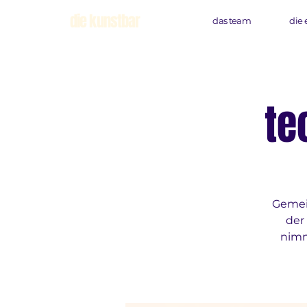
die kunstbar
das team
die 
te
Gemei
der
nimm