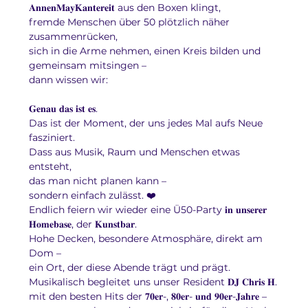
𝐀𝐧𝐧𝐞𝐧𝐌𝐚𝐲𝐊𝐚𝐧𝐭𝐞𝐫𝐞𝐢𝐭 aus den Boxen klingt,
fremde Menschen über 50 plötzlich näher 
zusammenrücken,
sich in die Arme nehmen, einen Kreis bilden und 
gemeinsam mitsingen –
dann wissen wir:
𝐆𝐞𝐧𝐚𝐮 𝐝𝐚𝐬 𝐢𝐬𝐭 𝐞𝐬.
Das ist der Moment, der uns jedes Mal aufs Neue 
fasziniert.
Dass aus Musik, Raum und Menschen etwas 
entsteht,
das man nicht planen kann –
sondern einfach zulässt. ❤️
Endlich feiern wir wieder eine Ü50-Party 𝐢𝐧 𝐮𝐧𝐬𝐞𝐫𝐞𝐫 
𝐇𝐨𝐦𝐞𝐛𝐚𝐬𝐞, der 𝐊𝐮𝐧𝐬𝐭𝐛𝐚𝐫.
Hohe Decken, besondere Atmosphäre, direkt am 
Dom –
ein Ort, der diese Abende trägt und prägt.
Musikalisch begleitet uns unser Resident 𝐃𝐉 𝐂𝐡𝐫𝐢𝐬 𝐇.
mit den besten Hits der 𝟕𝟎𝐞𝐫-, 𝟖𝟎𝐞𝐫- 𝐮𝐧𝐝 𝟗𝟎𝐞𝐫-𝐉𝐚𝐡𝐫𝐞 –