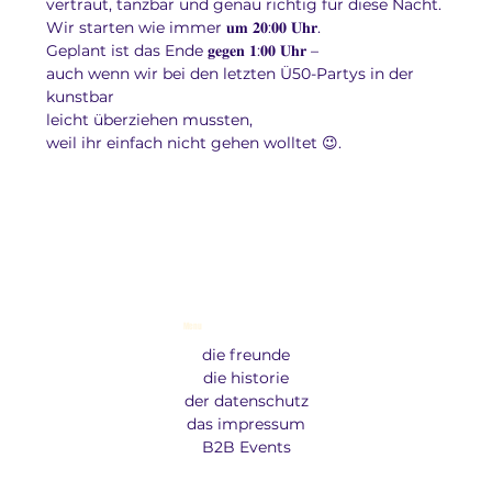
vertraut, tanzbar und genau richtig für diese Nacht.
Wir starten wie immer 𝐮𝐦 𝟐𝟎:𝟎𝟎 𝐔𝐡𝐫.
Geplant ist das Ende 𝐠𝐞𝐠𝐞𝐧 𝟏:𝟎𝟎 𝐔𝐡𝐫 –
auch wenn wir bei den letzten Ü50-Partys in der 
kunstbar
leicht überziehen mussten,
weil ihr einfach nicht gehen wolltet 😉.
Menu
die freunde
die historie
der datenschutz
das impressum
B2B Events